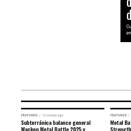
d
d
Cu
en
GENERAL
6 meses ago
La batalla definitiva: Lima fue
testigo de la gran final de Wac
Metal Battle Suramérica Regió
Norte con un evento de clase
mundial.
FEATURED
12 meses ago
FEATURED
Subterránica balance general
Metal Ba
Wacken Metal Battle 2025 y
Strength