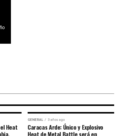
año
 a Wacken Metal
da la info.
GENERAL
3 años ago
el Heat
Caracas Arde: Único y Explosivo
mbia.
Heat de Metal Battle será en