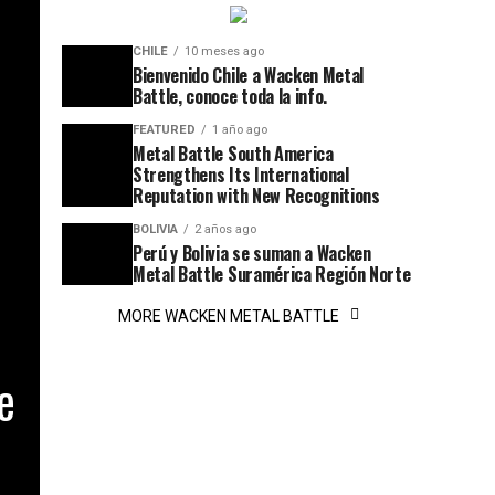
CHILE
10 meses ago
Bienvenido Chile a Wacken Metal
Battle, conoce toda la info.
FEATURED
1 año ago
Metal Battle South America
Strengthens Its International
Reputation with New Recognitions
BOLIVIA
2 años ago
Perú y Bolivia se suman a Wacken
Metal Battle Suramérica Región Norte
MORE WACKEN METAL BATTLE
e