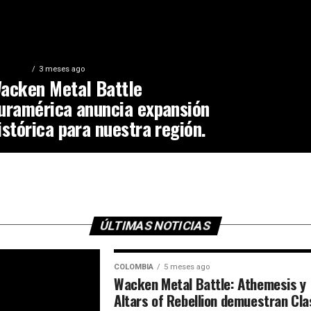
ATURED
3 meses ago
acken Metal Battle
uramérica anuncia expansión
istórica para nuestra región.
ÚLTIMAS NOTICIAS
COLOMBIA
5 meses ago
Wacken Metal Battle: Athemesis y
Altars of Rebellion demuestran Cla