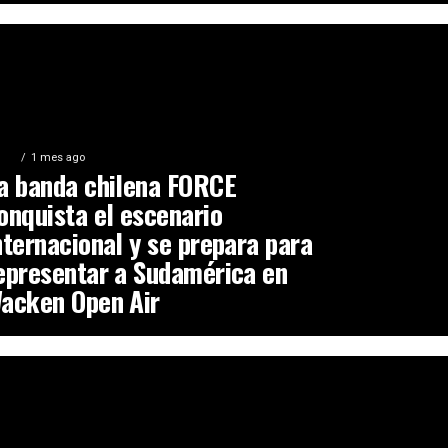
ILE
1 mes ago
a banda chilena FORCE
onquista el escenario
nternacional y se prepara para
epresentar a Sudamérica en
acken Open Air