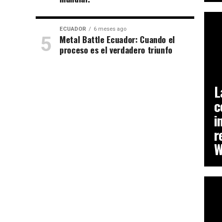
ECUADOR
6 meses ago
Metal Battle Ecuador: Cuando el
proceso es el verdadero triunfo
CH
L
c
i
r
W