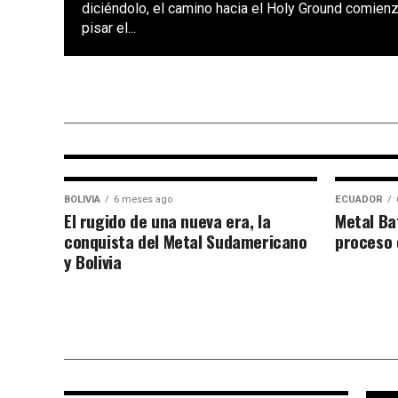
diciéndolo, el camino hacia el Holy Ground comie
pisar el...
CHILE
4 meses ago
Suramérica recibe a Wacken co
las fiestas oficiales en Colombi
Ecuador, Perú y Chile
BOLIVIA
6 meses ago
ECUADOR
El rugido de una nueva era, la
Metal Ba
conquista del Metal Sudamericano
proceso 
y Bolivia