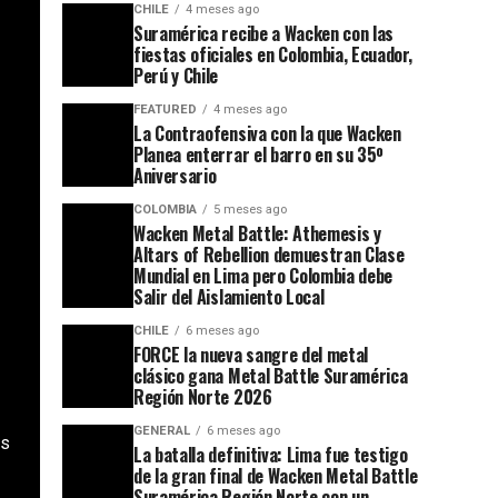
CHILE
4 meses ago
Suramérica recibe a Wacken con las
fiestas oficiales en Colombia, Ecuador,
Perú y Chile
FEATURED
4 meses ago
La Contraofensiva con la que Wacken
Planea enterrar el barro en su 35º
Aniversario
COLOMBIA
5 meses ago
Wacken Metal Battle: Athemesis y
Altars of Rebellion demuestran Clase
Mundial en Lima pero Colombia debe
Salir del Aislamiento Local
CHILE
6 meses ago
FORCE la nueva sangre del metal
clásico gana Metal Battle Suramérica
Región Norte 2026
GENERAL
6 meses ago
es
La batalla definitiva: Lima fue testigo
de la gran final de Wacken Metal Battle
Suramérica Región Norte con un