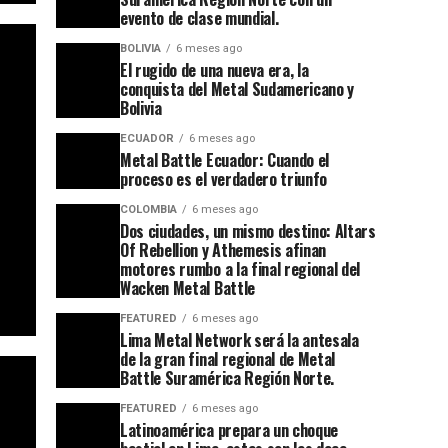
evento de clase mundial.
BOLIVIA
6 meses ago
El rugido de una nueva era, la
conquista del Metal Sudamericano y
Bolivia
ECUADOR
6 meses ago
Metal Battle Ecuador: Cuando el
proceso es el verdadero triunfo
COLOMBIA
6 meses ago
Dos ciudades, un mismo destino: Altars
Of Rebellion y Athemesis afinan
motores rumbo a la final regional del
Wacken Metal Battle
FEATURED
6 meses ago
Lima Metal Network será la antesala
de la gran final regional de Metal
Battle Suramérica Región Norte.
FEATURED
6 meses ago
Latinoamérica prepara un choque