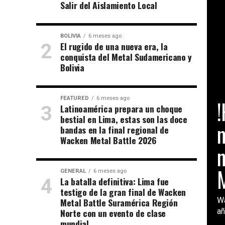
Salir del Aislamiento Local
BOLIVIA
6 meses ago
El rugido de una nueva era, la
conquista del Metal Sudamericano y
Bolivia
GE
FEATURED
6 meses ago
!
Latinoamérica prepara un choque
bestial en Lima, estas son las doce
m
bandas en la final regional de
Wacken Metal Battle 2026
M
GENERAL
6 meses ago
La batalla definitiva: Lima fue
testigo de la gran final de Wacken
Wa
Metal Battle Suramérica Región
Norte con un evento de clase
añ
mundial.