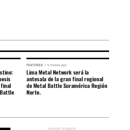
a con la que
terrar el barro
sario
FEATURED
6 meses ago
stino:
Lima Metal Network será la
mesis
antesala de la gran final regional
final
de Metal Battle Suramérica Región
Battle
Norte.
ADVERTISEMENT