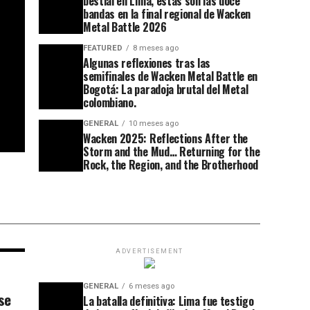
bestial en Lima, estas son las doce
bandas en la final regional de Wacken
Metal Battle 2026
FEATURED
8 meses ago
Algunas reflexiones tras las
semifinales de Wacken Metal Battle en
Bogotá: La paradoja brutal del Metal
colombiano.
GENERAL
10 meses ago
Wacken 2025: Reflections After the
Storm and the Mud… Returning for the
Rock, the Region, and the Brotherhood
ADVERTISEMENT
GENERAL
6 meses ago
se
La batalla definitiva: Lima fue testigo