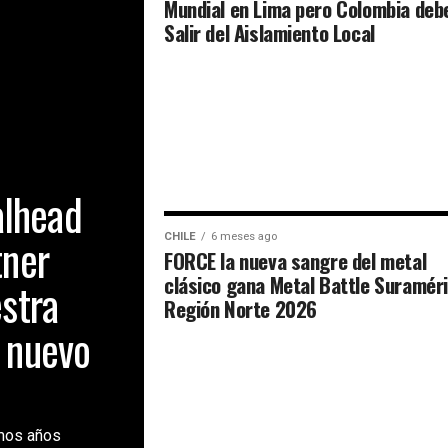
Mundial en Lima pero Colombia deb
Salir del Aislamiento Local
alhead
tner
CHILE
6 meses ago
FORCE la nueva sangre del metal
clásico gana Metal Battle Suramér
estra
Región Norte 2026
o nuevo
amos años