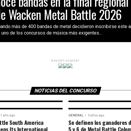
oce bandas en la final regional
e Wacken Metal Battle 2026
ando más de 400 bandas de metal decidieron inscribirse este 
 uno de los concursos de música más exigentes...
ken
ADVERTISEMENT
n
CHILE
10 meses ago
Bienvenido Chile
Battle, conoce to
NOTICIAS DEL CONCURSO
1 año ago
GENERAL
3 años ago
ttle South America
Se definen los ganadores d
ens Its International
5 y 6 de Metal Battle Colo