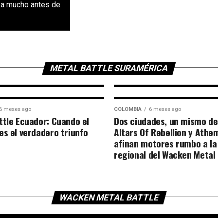
nza mucho antes de
FEATURED
4 meses ago
n
La Contraofensiv
a,
Wacken Planea en
en su 35º Aniver
METAL BATTLE SURAMÉRICA
6 meses ago
COLOMBIA
6 meses ago
ttle Ecuador: Cuando el
Dos ciudades, un mismo de
es el verdadero triunfo
Altars Of Rebellion y Athe
afinan motores rumbo a la 
regional del Wacken Metal 
WACKEN METAL BATTLE